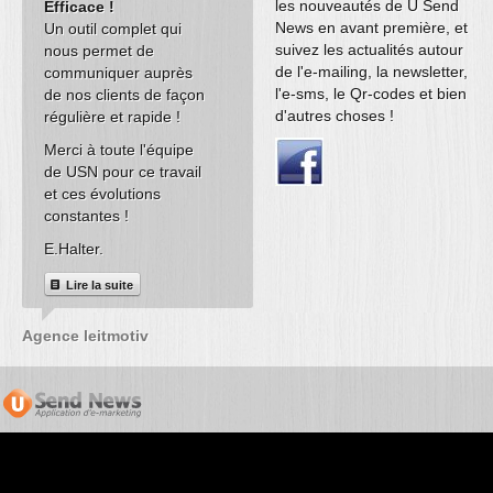
les nouveautés de U Send
Efficace !
Api U Send News
Application
News en avant première, et
Un outil complet qui
Grâce à l'API U Send
formulaire très
suivez les actualités autour
nous permet de
news et l'intégration du
pratique !
de l'e-mailing, la newsletter,
communiquer auprès
module de rattrapage
Nous avions une
l'e-sms, le Qr-codes et bien
de nos clients de façon
panier
problèmatique d'
d'autres choses !
régulière et rapide !
dans notre site Internet
de questionnaire
ad1-airsoft.com
nous
export des résult
Merci à toute l'équipe
avons pu dynamiser
l'application
de USN pour ce travail
nos ventes.
Formulaires nou
et ces évolutions
permis de réalise
Lire la suite
constantes !
notre projet, nou
E.Halter.
utilisons de mê
pour nos newslet
Lire la suite
e-mailing, nous
sommes entière
Agence leitmotiv
satisfait du produ
surtout de sa sim
d'utilisation !
Lire la suite