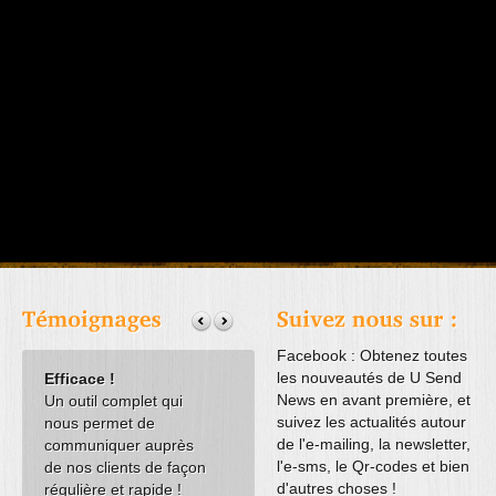
Facebook : Obtenez toutes
les nouveautés de U Send
Efficace !
Api U Send News
Application
News en avant première, et
Un outil complet qui
Grâce à l'API U Send
formulaire très
suivez les actualités autour
nous permet de
news et l'intégration du
pratique !
de l'e-mailing, la newsletter,
communiquer auprès
module de rattrapage
Nous avions une
l'e-sms, le Qr-codes et bien
de nos clients de façon
panier
problèmatique d'
d'autres choses !
régulière et rapide !
dans notre site Internet
de questionnaire