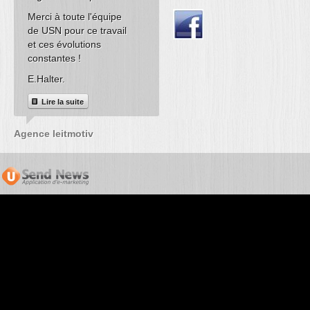
ad1-airsoft.com
nous
export des résult
Merci à toute l'équipe
avons pu dynamiser
l'application
de USN pour ce travail
nos ventes.
Formulaires nou
et ces évolutions
permis de réalise
Lire la suite
constantes !
notre projet, nou
E.Halter.
utilisons de mê
pour nos newslet
Lire la suite
e-mailing, nous
sommes entière
Agence leitmotiv
satisfait du produ
surtout de sa sim
d'utilisation !
Lire la suite