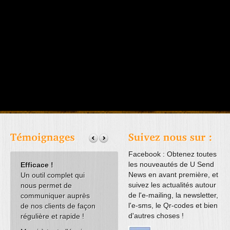
Facebook : Obtenez toutes
les nouveautés de U Send
Efficace !
Api U Send News
Application
News en avant première, et
Un outil complet qui
Grâce à l'API U Send
formulaire très
suivez les actualités autour
nous permet de
news et l'intégration du
pratique !
de l'e-mailing, la newsletter,
communiquer auprès
module de rattrapage
Nous avions une
l'e-sms, le Qr-codes et bien
de nos clients de façon
panier
problèmatique d'
d'autres choses !
régulière et rapide !
dans notre site Internet
de questionnaire
ad1-airsoft.com
nous
export des résult