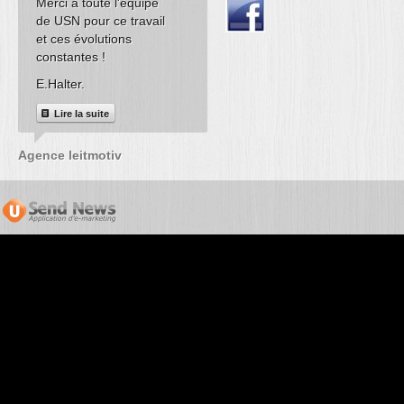
Merci à toute l'équipe
avons pu dynamiser
l'application
de USN pour ce travail
nos ventes.
Formulaires nou
et ces évolutions
permis de réalise
Lire la suite
constantes !
notre projet, nou
E.Halter.
utilisons de mê
pour nos newslet
Lire la suite
e-mailing, nous
sommes entière
Agence leitmotiv
satisfait du produ
surtout de sa sim
d'utilisation !
Lire la suite