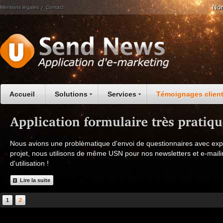
Nom
Mentions légales
Contact
Accueil
Solutions
Services
Témoignages clien
Nous avions une problèmatique d'envoi de questionnaires avec expor
projet, nous utilisons de même USN pour nos newsletters et e-mailin
d'utilisation !
Lire la suite
1
2